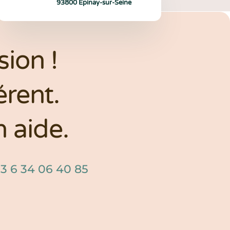
93800 Épinay-sur-Seine
ion !
rent.
 aide.
3 6 34 06 40 85