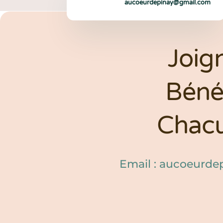
aucoeurdepinay@gmail.com
Joig
Béné
Chacu
Email : aucoeurd